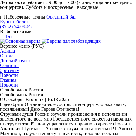
Летом касса работает с 9:00 до 17:00 (в дни, когда нет вечерних
концертов). Суббота и воскресенье - выходные
г. Набережные Челны
Органный Зал
Купить билеты
(8552) 54-09-65
Выберите язык
Тат
Верхнее меню (РУС)
Афиша
О зале
Детский театр
Солисты
Зрителям
Новости
Главная
Новости
С любовью к России
С любовью к России
09 декабря | Вторник | 16:13 2025
8 декабря в Органном зале состоялся концерт «Зорька алая»,
посвященный Дню Героев Отечества!
Струнами души России звучали произведения в исполнении
знаменитого на весь мир Государственного оркестра народных
инструментов РТ под управлением народного артиста России
Анатолия Шутикова. А голос заслуженной артистки РТ Алисы
Маминой, излучая теплоту и нежность, покорил весь зал