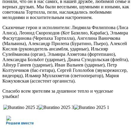
поняли, что он в нас самих, в нашей дружбе, любимой семье и
верных друзьях. Мы были веселыми, шумными и юными, как
советовала Тортилла, пели, наслаждались любимыми
мелодиями и восхитительным настроением.
Сказочные герои и исполнители: Людмила Филиппова (Лиса
Алиса), Леонид Скороходов (Кот Базилио, Карабас), Эльмира
Фасхутдинова (Черепаха Тортилла), Ангелина Ваничкова
(Мальвина), Александр Прилепа (Буратино, Пьеро), Алексей
Кислов (руководитель ансамбля, ударные), Ильсияр
Сулейманова (орган), Эльмира Ахметова (фортепиано),
Александра Больбот (ударные), Диана Суходольская (флейта),
Айнур Ганеев (ударные), Иван Вальнев (ударные), Петр
Колтунчиков (бас-гитара), Сергей Гололобов (звукорежиссер,
видеоряд), Ильмир Муллахметов (светооператор), Мария
Кожуховская (ассистент органиста).
Спасибо всем зрителям за душевное тепло и чудесные
улыбки!
Решаем вместе