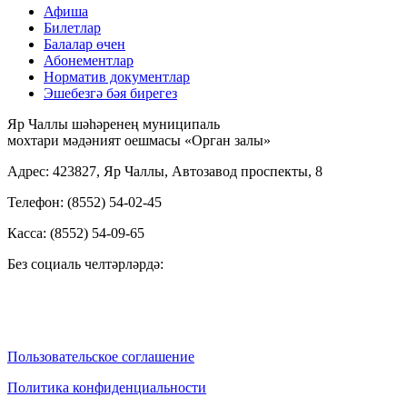
Афиша
Билетлар
Балалар өчен
Абонементлар
Норматив документлар
Эшебезгә бәя бирегез
Яр Чаллы шәһәренең муниципаль
мохтари мәдәният оешмасы «Орган залы»
Адрес: 423827, Яр Чаллы, Автозавод проспекты, 8
Телефон: (8552) 54-02-45
Касса: (8552) 54-09-65
Без социаль челтәрләрдә:
Пользовательское соглашение
Политика конфиденциальности